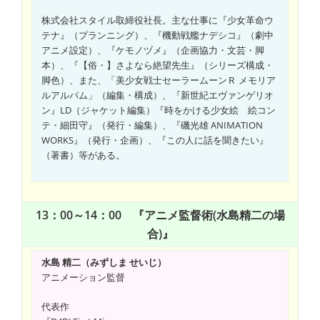
株式会社スタイル取締役社長。主な仕事に『少女革命ウ
テナ』（プランニング）、『機動戦艦ナデシコ』（劇中
アニメ設定）、『ケモノヅメ』（企画協力・文芸・脚
本）、『【俗・】さよなら絶望先生』（シリーズ構成・
脚色）、また、「美少女戦士セーラームーンＲ メモリア
ルアルバム」（編集・構成）、『新世紀エヴァンゲリオ
ン』LD（ジャケット編集）『時をかける少女絵 絵コン
テ・細田守』（発行・編集）、『磯光雄 ANIMATION
WORKS』（発行・企画）、『この人に話を聞きたい』
（著書）等がある。
13：00～14：00 『アニメ監督術(水島精二の場
合)』
水島 精二（みずしま せいじ）
アニメーション監督
代表作