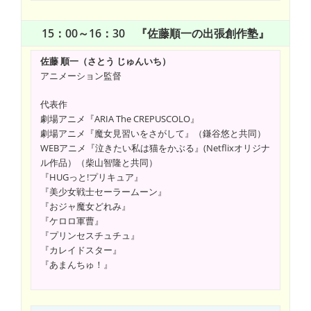
15：00～16：30 『佐藤順一の出張創作塾』
佐藤 順一（さとう じゅんいち）
アニメーション監督
代表作
劇場アニメ『ARIA The CREPUSCOLO』
劇場アニメ『魔女見習いをさがして』（鎌谷悠と共同）
WEBアニメ『泣きたい私は猫をかぶる』(Netflixオリジナ
ル作品）（柴山智隆と共同）
『HUGっと!プリキュア』
『美少女戦士セーラームーン』
『おジャ魔女どれみ』
『ケロロ軍曹』
『プリンセスチュチュ』
『カレイドスター』
『あまんちゅ！』