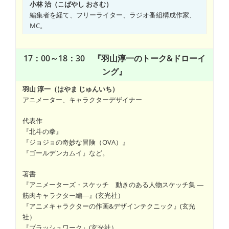
小林 治（こばやし おさむ）
編集者を経て、フリーライター、ラジオ番組構成作家、
MC。
17：00～18：30 『羽山淳一のトーク&ドローイ
ング』
羽山 淳一（はやま じゅんいち）
アニメーター、キャラクターデザイナー
代表作
『北斗の拳』
『ジョジョの奇妙な冒険（OVA）』
『ゴールデンカムイ』など。
著書
『アニメーターズ・スケッチ 動きのある人物スケッチ集 ―
筋肉キャラクター編―』(玄光社）
『アニメキャラクターの作画&デザインテクニック』(玄光
社）
『ブラッシュワーク』(玄光社）