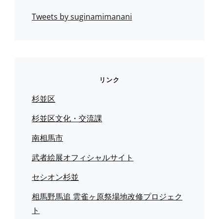
Tweets by suginamimanani
リンク
杉並区
杉並区文化・交流課
南相馬市
武者絵展オフィシャルサイト
セシオン杉並
相馬野馬追 雲雀ヶ原祭場地改修プロジェク
ト