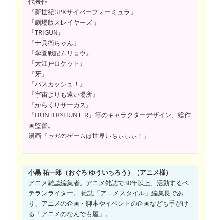
代表作
『新世紀GPXサイバーフォーミュラ』
『劇場版スレイヤーズ 』
『TRIGUN』
『十兵衛ちゃん』
『学園戦記ムリョウ』
『大江戸ロケット』
『牙』
『バスカッシュ！』
『宇宙よりも遠い場所』
『からくりサーカス』
『HUNTER×HUNTER』等のキャラクターデザイン、総作
画監督。
漫画『セガのゲームは世界いちぃぃぃ！』
小黒 祐一郎（おぐろ ゆういちろう）（アニメ様）
アニメ雑誌編集者。アニメ雑誌で30年以上、活動するベ
テランライター。 雑誌「アニメスタイル」編集長であ
り、アニメの企画・脚本やイベントの企画なども手がけ
る「アニメのなんでも屋」。