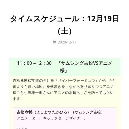
Skip
to
タイムスケジュール：12月19日
content
（土）
By
2020-12-17
tamaki
11：00～12：30 『サムシング吉松VSアニメ
様』
吉松孝博37年間の全仕事『サイバーフォーミュラ』から『宇
宙よりも遠い場所』を落書きをしながら振り返りつつアニメ
様こと小黒雄一郎さんにアニメの素晴らしさを語ってもらい
ます。
吉松 孝博（よしまつ たかひろ）（サムシング吉松）
アニメーター、キャラクターデザイナー。