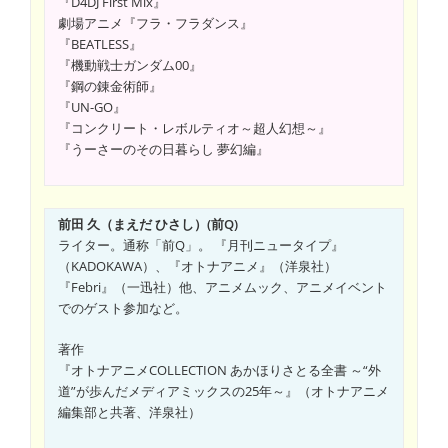
『D4DJ First Mix』
劇場アニメ『フラ・フラダンス』
『BEATLESS』
『機動戦士ガンダム00』
『鋼の錬金術師』
『UN-GO』
『コンクリート・レボルティオ～超人幻想～』
『うーさーのその日暮らし 夢幻編』
前田 久（まえだ ひさし）(前Q)
ライター。通称「前Q」。 『月刊ニュータイプ』
（KADOKAWA）、『オトナアニメ』（洋泉社）
『Febri』（一迅社）他、アニメムック、アニメイベント
でのゲスト参加など。
著作
『オトナアニメCOLLECTION あかほりさとる全書 ～“外
道”が歩んだメディアミックスの25年～』（オトナアニメ
編集部と共著、洋泉社）